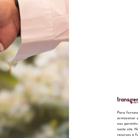
Para fornec
armazenar e
nos permiti
neste site. 
recursos e f