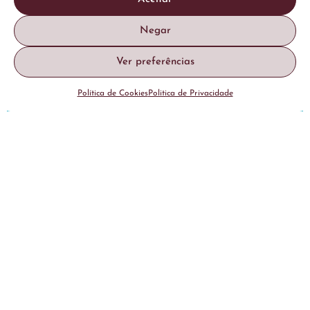
Indicações
Negar
Parcerias
Ver preferências
Informações
Casos Clínicos
Política de Cookies
Politica de Privacidade
Contatos
Morada
:
Rua João Chagas, 12B
Piso Intermédio Esquerdo
1500-493 Lisboa – Portugal
Telefone
:
(+351) 966 607 799
*
E-mail:
geral@transgenderhi.pt
By Instituto Português da Face
Entidade Reguladora da Saúde
Nº de Registo: E169350
Licença de Funcionamento: 23715/2023