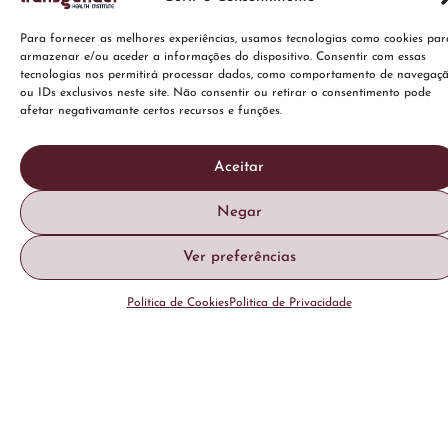
ru
ar
rg
a
ia
Para fornecer as melhores experiências, usamos tecnologias como cookies par
h
Fa
armazenar e/ou aceder a informações do dispositivo. Consentir com essas
ci
tecnologias nos permitirá processar dados, como comportamento de navegaç
al
ou IDs exclusivos neste site. Não consentir ou retirar o consentimento pode
afetar negativamante certos recursos e funções.
Aceitar
ANTES
DEPOIS
Ler 
Negar
Marcar Consulta
Ver preferências
Política de Cookies
Politica de Privacidade