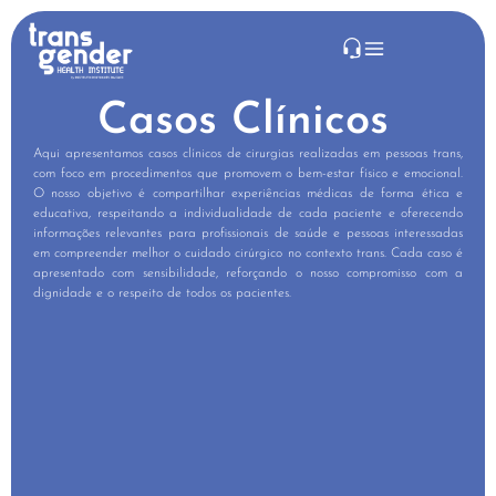
Casos Clínicos
Aqui apresentamos casos clínicos de cirurgias realizadas em pessoas trans,
com foco em procedimentos que promovem o bem-estar físico e emocional.
O nosso objetivo é compartilhar experiências médicas de forma ética e
educativa, respeitando a individualidade de cada paciente e oferecendo
informações relevantes para profissionais de saúde e pessoas interessadas
em compreender melhor o cuidado cirúrgico no contexto trans. Cada caso é
apresentado com sensibilidade, reforçando o nosso compromisso com a
dignidade e o respeito de todos os pacientes.