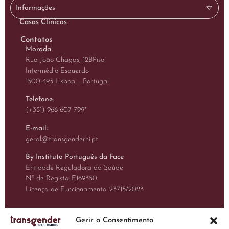
Informações
Casos Clínicos
Contatos
Morada
:
Rua João Chagas, 12BPiso
Intermédio Esquerdo
1500-493 Lisboa – Portugal
Telefone
:
(+351) 966 607 799
*
E-mail:
geral@transgenderhi.pt
By Instituto Português da Face
Entidade Reguladora da Saúde
Nº de Registo: E169350
Licença de Funcionamento: 23715/2023
Gerir o Consentimento
Precisa de Ajuda?