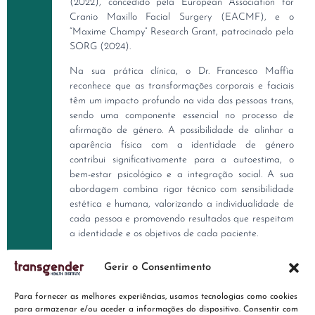
(2022), concedido pela European Association for
Cranio Maxillo Facial Surgery (EACMF), e o
“Maxime Champy” Research Grant, patrocinado pela
SORG (2024).
Na sua prática clínica, o Dr. Francesco Maffìa
reconhece que as transformações corporais e faciais
têm um impacto profundo na vida das pessoas trans,
sendo uma componente essencial no processo de
afirmação de género. A possibilidade de alinhar a
aparência física com a identidade de género
contribui significativamente para a autoestima, o
bem-estar psicológico e a integração social. A sua
abordagem combina rigor técnico com sensibilidade
estética e humana, valorizando a individualidade de
cada pessoa e promovendo resultados que respeitam
a identidade e os objetivos de cada paciente.
ESPECIALIDADE
Gerir o Consentimento
Cirurgia Facial
Nº CÉDULA PROFISSIONAL
Para fornecer as melhores experiências, usamos tecnologias como cookies
OM 77660
para armazenar e/ou aceder a informações do dispositivo. Consentir com