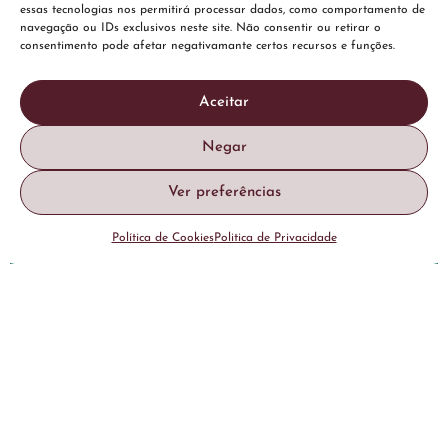
essas tecnologias nos permitirá processar dados, como comportamento de
Marcar Consulta
navegação ou IDs exclusivos neste site. Não consentir ou retirar o
consentimento pode afetar negativamante certos recursos e funções.
Aceitar
Negar
Ver preferências
Política de Cookies
Politica de Privacidade
Especialidades
Indicações
Parcerias
Informações