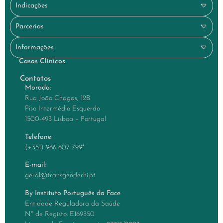
Indicações
Parcerias
Informações
Casos Clínicos
Contatos
Morada
:
Rua João Chagas, 12B
Piso Intermédio Esquerdo
1500-493 Lisboa – Portugal
Telefone
:
(+351) 966 607 799
*
E-mail:
geral@transgenderhi.pt
By Instituto Português da Face
Entidade Reguladora da Saúde
Nº de Registo: E169350