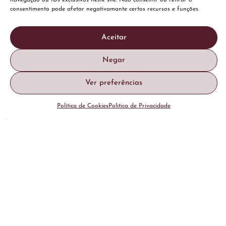
navegação ou IDs exclusivos neste site. Não consentir ou retirar o
consentimento pode afetar negativamante certos recursos e funções.
Aceitar
Negar
Marcar Consulta
Ver preferências
GLUTEOPLASTIA
Política de Cookies
Politica de Privacidade
(AUMENTO DE GLÚTEOS)
Tanto a zona dos glúteos como das mamas são
frequentemente consideradas como grandes símbolos
da feminilidade e podem desempenhar um papel
primordial na feminização corporal.
Dependendo do caso, pode aumentar-se o volume e
remodelar os glúteos, através de enxertos de gordura
da paciente,
previamente removidos por meio de
lipoaspiração.