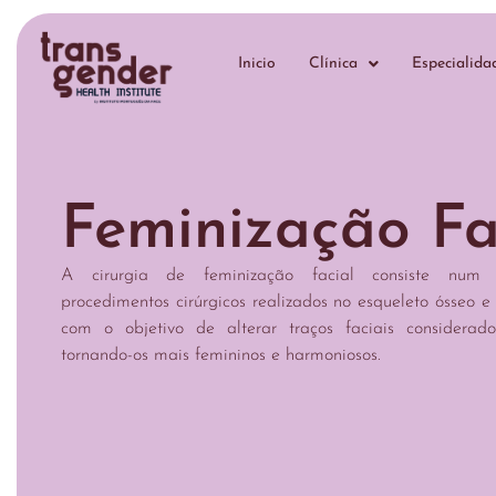
Inicio
Clínica
Especialida
Feminização Fa
A cirurgia de feminização facial consiste num 
procedimentos cirúrgicos realizados no esqueleto ósseo e
com o objetivo de alterar traços faciais considerado
tornando-os mais femininos e harmoniosos.