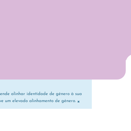
ende alinhar identidade de género à sua
×
ve um elevado alinhamento de género.