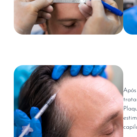
Após
trat
Plaq
esti
capil