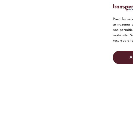
Para fornec
armazenar e
nos permiti
neste site. 
recursos e f
A