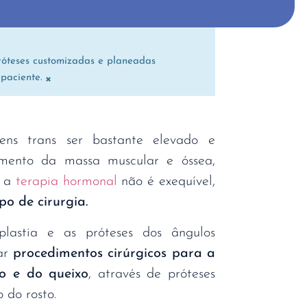
próteses customizadas e planeadas
×
 paciente.
ens trans ser bastante elevado e
mento da massa muscular e óssea,
u a
terapia hormonal
não é exequível,
po de cirurgia.
lastia e as próteses dos ângulos
tar
procedimentos cirúrgicos para a
o e do queixo
, através de próteses
 do rosto.