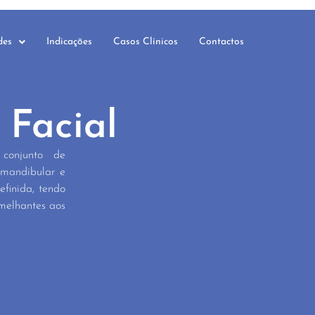
des
Indicações
Casos Clínicos
Contactos
 Facial
 conjunto de
 mandibular e
finida, tendo
emelhantes aos