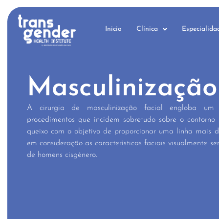
Inicio
Clínica
Especialida
Masculinização
A cirurgia de masculinização facial engloba um
procedimentos que incidem sobretudo sobre o contorno
queixo com o objetivo de proporcionar uma linha mais de
em consideração as características faciais visualmente s
de homens cisgénero.